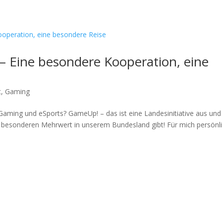
Home
Über uns
Über die Projekte
Reg
– Eine besondere Kooperation, eine
t
,
Gaming
Gaming und eSports? GameUp! – das ist eine Landesinitiative aus und
nen besonderen Mehrwert in unserem Bundesland gibt! Für mich persönl