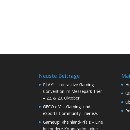
Neuste Beiträge
Ma
PLAY! – Interactive Gaming
H
Convention im Messepark Trier
Üb
– 22. & 23. Oktober
Üb
GECO e.V. – Gaming- und
Re
eSports-Community Trier e.V.
GameUp! Rheinland-Pfalz – Eine
besondere Kooperation, eine