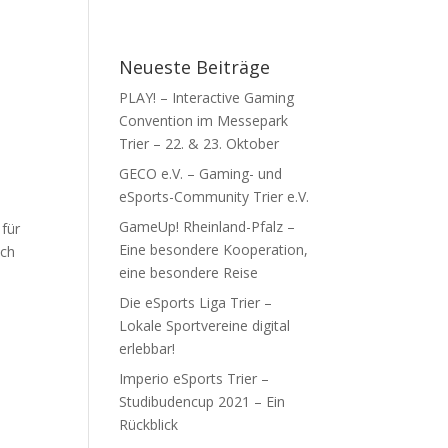
elwerke
Termine
News
Kontakt
Neueste Beiträge
PLAY! – Interactive Gaming
Convention im Messepark
Trier – 22. & 23. Oktober
GECO e.V. – Gaming- und
eSports-Community Trier e.V.
GameUp! Rheinland-Pfalz –
 für
Eine besondere Kooperation,
ich
eine besondere Reise
Die eSports Liga Trier –
Lokale Sportvereine digital
erlebbar!
Imperio eSports Trier –
Studibudencup 2021 – Ein
Rückblick