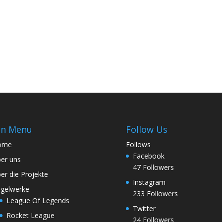
in Menu
Follow Us
ome
Follows
Facebook
er uns
47
Followers
er die Projekte
Instagram
gelwerke
233
Followers
League Of Legends
Twitter
Rocket League
24
Followers